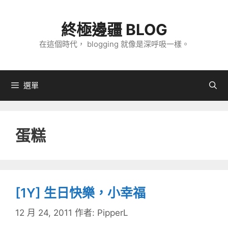
跳
至
終極邊疆 BLOG
主
在這個時代， blogging 就像是深呼吸一樣。
要
內
容
選單
蛋糕
[1Y] 生日快樂，小幸福
12 月 24, 2011
作者:
PipperL