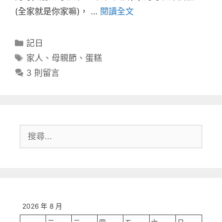
(全家就是你家嘛)， …
閱讀全文
分
記日
類
標
家人
、
母親節
、
蛋糕
籤
3 則留言
搜
尋:
2026 年 8 月