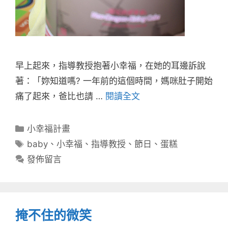
早上起來，指導教授抱著小幸福，在她的耳邊訴說
著：「妳知道嗎? 一年前的這個時間，媽咪肚子開始
痛了起來，爸比也請 …
閱讀全文
分
小幸福計畫
類
標
baby
、
小幸福
、
指導教授
、
節日
、
蛋糕
籤
發佈留言
掩不住的微笑