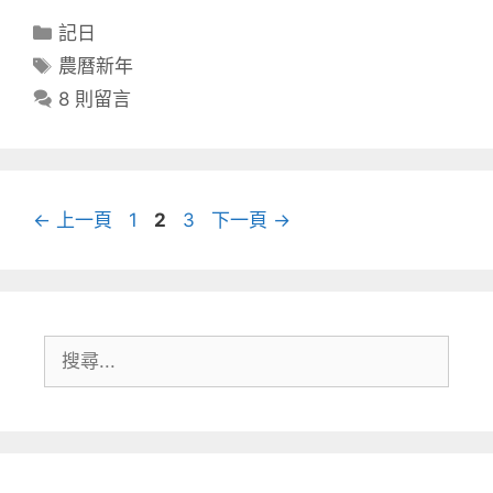
分
記日
類
標
農曆新年
籤
8 則留言
頁
頁
頁
←
上一頁
1
2
3
下一頁
→
面
面
面
搜
尋: