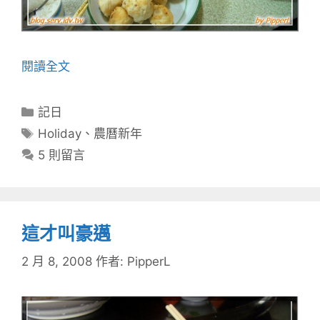
閱讀全文
分
記日
類
標
Holiday
、
農曆新年
籤
5 則留言
這才叫豪邁
2 月 8, 2008
作者:
PipperL