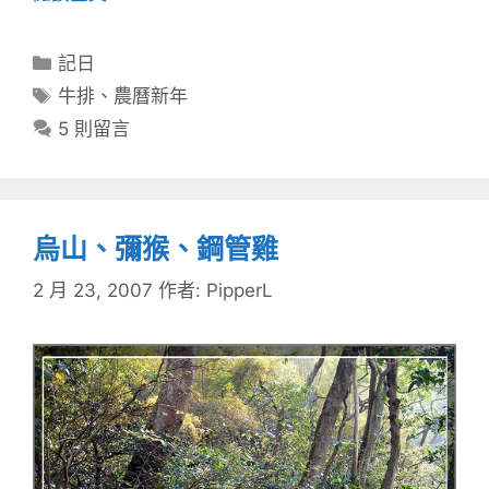
分
記日
類
標
牛排
、
農曆新年
籤
5 則留言
烏山、彌猴、鋼管雞
2 月 23, 2007
作者:
PipperL