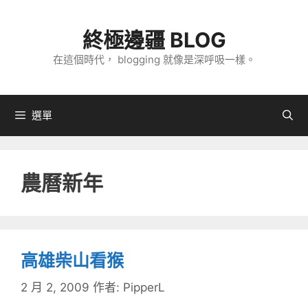
跳
至
終極邊疆 BLOG
主
在這個時代， blogging 就像是深呼吸一樣。
要
內
容
選單
農曆新年
高雄柴山看猴
2 月 2, 2009
作者:
PipperL