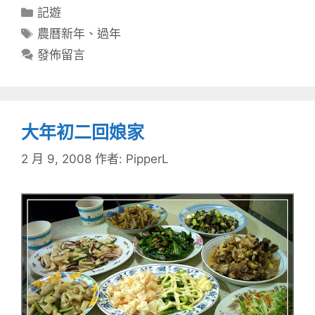
分
記遊
類
標
農曆新年
、
過年
籤
發佈留言
大年初二回娘家
2 月 9, 2008
作者:
PipperL