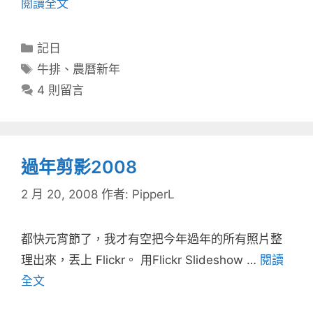
閱讀全文
分
記日
類
標
牛排
、
農曆新年
籤
4 則留言
過年剪影2008
2 月 20, 2008
作者:
PipperL
都快元宵節了，我才有空把今年過年的所有照片整
理出來，丟上 Flickr。 用Flickr Slideshow …
閱讀
全文