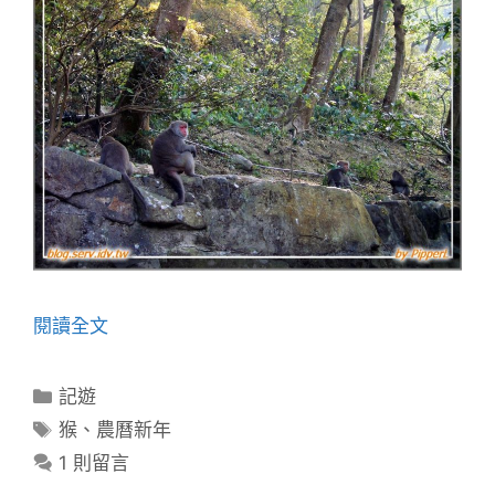
閱讀全文
分
記遊
類
標
猴
、
農曆新年
籤
1 則留言