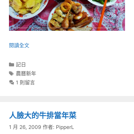
閱讀全文
分
記日
類
標
農曆新年
籤
1 則留言
人臉大的牛排當年菜
1 月 26, 2009
作者:
PipperL