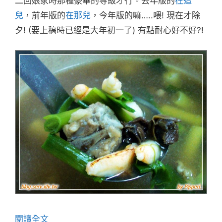
二回娘家時那種豪華的等級才行。去年版的
在這
兒
，前年版的
在那兒
，今年版的嘛…..喂! 現在才除
夕! (要上稿時已經是大年初一了) 有點耐心好不好?!
閱讀全文