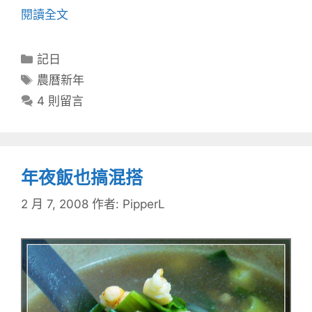
閱讀全文
分
記日
類
標
農曆新年
籤
4 則留言
年夜飯也搞混搭
2 月 7, 2008
作者:
PipperL