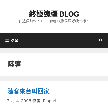
跳
至
終極邊疆 BLOG
主
在這個時代， blogging 就像是深呼吸一樣。
要
內
容
選單
陸客
陸客來台叫回家
7 月 4, 2008
作者:
PipperL