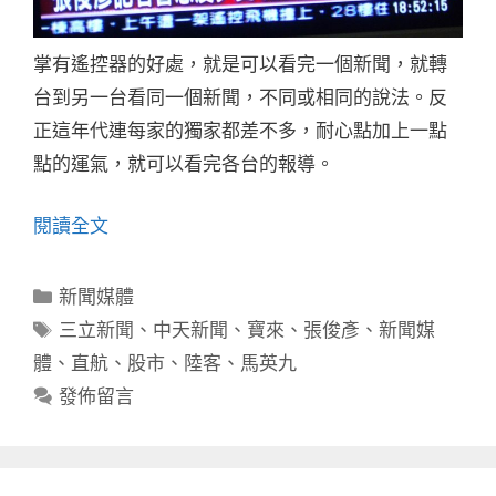
掌有遙控器的好處，就是可以看完一個新聞，就轉
台到另一台看同一個新聞，不同或相同的說法。反
正這年代連每家的獨家都差不多，耐心點加上一點
點的運氣，就可以看完各台的報導。
閱讀全文
分
新聞媒體
類
標
三立新聞
、
中天新聞
、
寶來
、
張俊彥
、
新聞媒
籤
體
、
直航
、
股市
、
陸客
、
馬英九
發佈留言