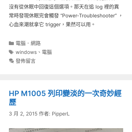
沒有從休眠中回復這個選項。那天在追 log 裡的異
常時發現休眠完會觸發 “Power-Troubleshooter” ，
心血來潮就拿它 trigger，果然可以用。
分
電腦．網路
類
標
windows
、
電腦
籤
發佈留言
HP M1005 列印變淡的一次奇妙經
歷
3 月 2, 2015
作者:
PipperL