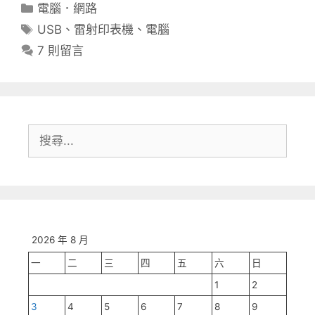
分
電腦．網路
類
標
USB
、
雷射印表機
、
電腦
籤
7 則留言
搜
尋:
2026 年 8 月
一
二
三
四
五
六
日
1
2
3
4
5
6
7
8
9