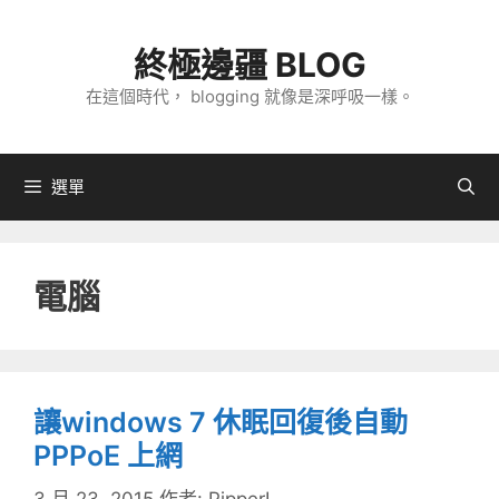
跳
至
終極邊疆 BLOG
主
在這個時代， blogging 就像是深呼吸一樣。
要
內
容
選單
電腦
讓windows 7 休眠回復後自動
PPPoE 上網
3 月 23, 2015
作者:
PipperL