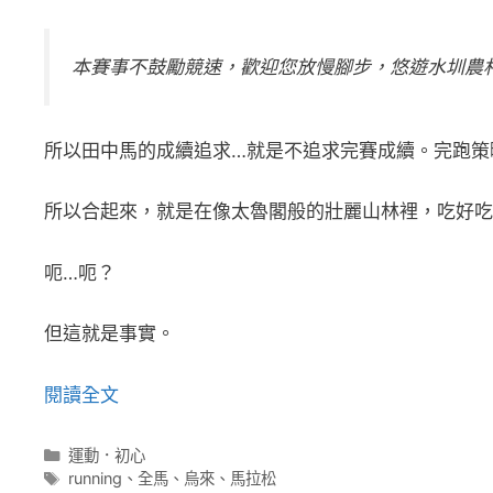
本賽事不鼓勵競速，歡迎您放慢腳步，悠遊水圳農
所以田中馬的成續追求…就是不追求完賽成續。完跑策
所以合起來，就是在像太魯閣般的壯麗山林裡，吃好吃
呃…呃？
但這就是事實。
閱讀全文
分
運動．初心
類
標
running
、
全馬
、
烏來
、
馬拉松