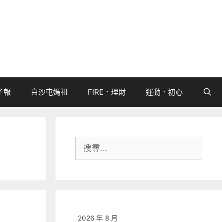
子報
白沙屯媽祖
FIRE．理財
運動．初心
搜
尋:
2026 年 8 月