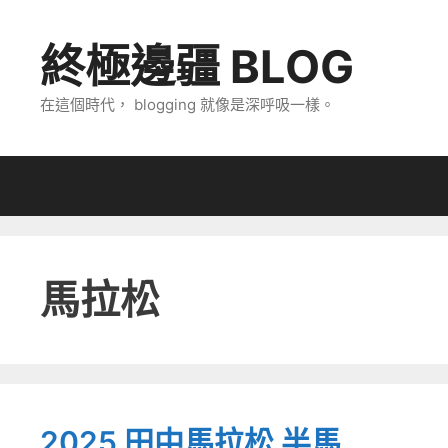
跳
至
終極邊疆 BLOG
主
要
在這個時代， blogging 就像是深呼吸一樣。
內
容
馬拉松
2025 田中馬拉松 半馬