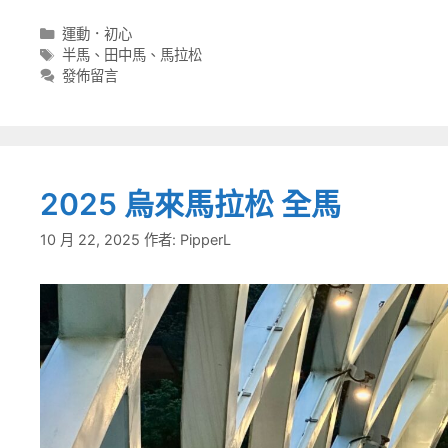
分
運動．初心
類
標
半馬
、
田中馬
、
馬拉松
籤
發佈留言
2025 烏來馬拉松 全馬
10 月 22, 2025
作者:
PipperL