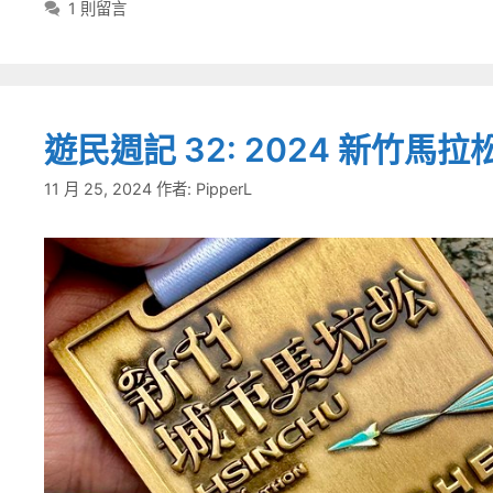
籤
1 則留言
遊民週記 32: 2024 新竹馬拉
11 月 25, 2024
作者:
PipperL