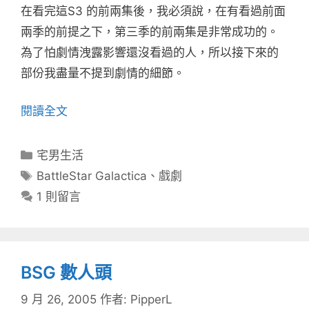
在看完這S3 的前兩集後，我必須說，在有看過前面
兩季的前提之下，第三季的前兩集是非常成功的。
為了怕劇情洩露影響還沒看過的人，所以接下來的
部份我盡量不提到劇情的細節。
閱讀全文
分
宅男生活
類
標
BattleStar Galactica
、
戲劇
籤
1 則留言
BSG 數人頭
9 月 26, 2005
作者:
PipperL