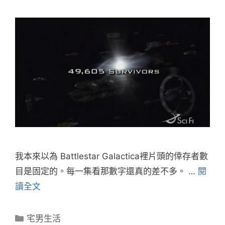
我本來以為 Battlestar Galactica裡片頭的倖存者數
目是固定的。每一集看那數字還真的差不多。 …
閱
讀全文
分
宅男生活