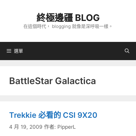
跳
至
終極邊疆 BLOG
主
在這個時代， blogging 就像是深呼吸一樣。
要
內
容
選單
BattleStar Galactica
Trekkie 必看的 CSI 9X20
4 月 19, 2009
作者:
PipperL