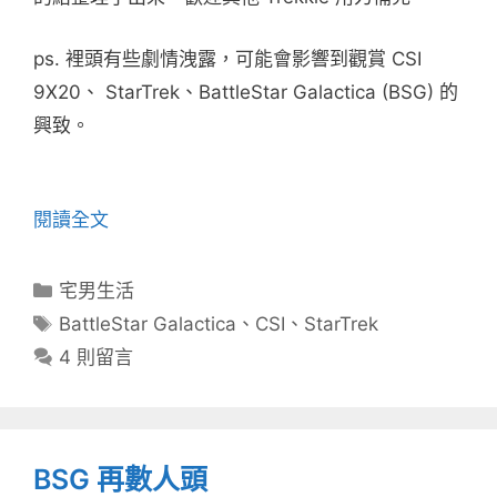
ps. 裡頭有些劇情洩露，可能會影響到觀賞 CSI
9X20、 StarTrek、BattleStar Galactica (BSG) 的
興致。
閱讀全文
分
宅男生活
類
標
BattleStar Galactica
、
CSI
、
StarTrek
籤
4 則留言
BSG 再數人頭