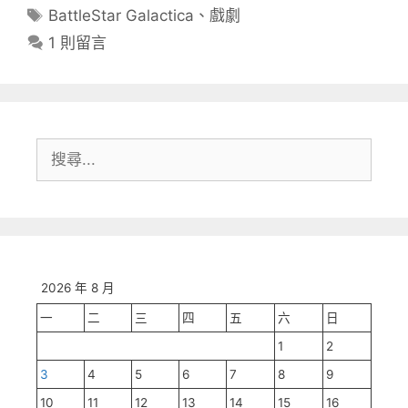
類
標
BattleStar Galactica
、
戲劇
籤
1 則留言
搜
尋:
2026 年 8 月
一
二
三
四
五
六
日
1
2
3
4
5
6
7
8
9
10
11
12
13
14
15
16