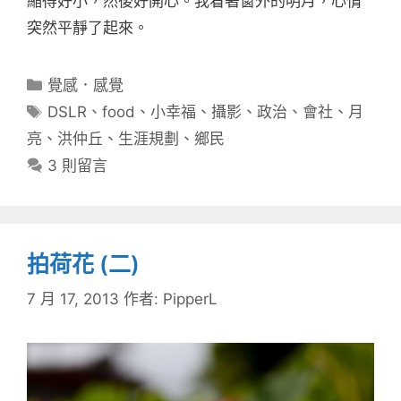
縮得好小，然後好開心。我看著窗外的明月，心情
突然平靜了起來。
分
覺感．感覺
類
標
DSLR
、
food
、
小幸福
、
攝影
、
政治
、
會社
、
月
籤
亮
、
洪仲丘
、
生涯規劃
、
鄉民
3 則留言
拍荷花 (二)
7 月 17, 2013
作者:
PipperL