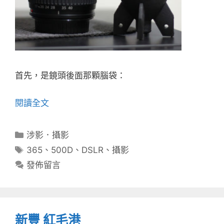
首先，是鏡頭後面那顆腦袋：
閱讀全文
分
涉影．攝影
類
標
365
、
500D
、
DSLR
、
攝影
籤
發佈留言
新豐 紅毛港