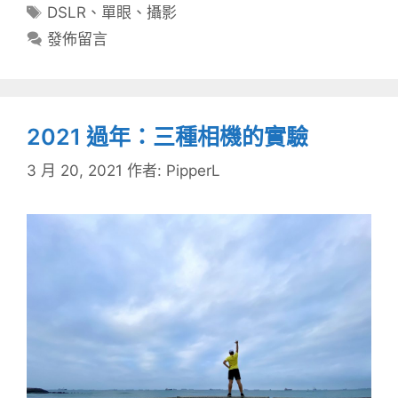
類
標
DSLR
、
單眼
、
攝影
籤
發佈留言
2021 過年：三種相機的實驗
3 月 20, 2021
作者:
PipperL