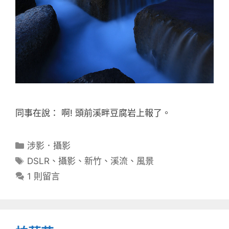
同事在說： 啊! 頭前溪畔豆腐岩上報了。
分
涉影．攝影
類
標
DSLR
、
攝影
、
新竹
、
溪流
、
風景
籤
1 則留言