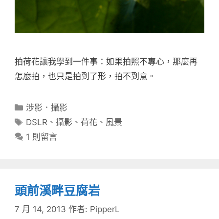
拍荷花讓我學到一件事：如果拍照不專心，那麼再
怎麼拍，也只是拍到了形，拍不到意。
分
涉影．攝影
類
標
DSLR
、
攝影
、
荷花
、
風景
籤
1 則留言
頭前溪畔豆腐岩
7 月 14, 2013
作者:
PipperL