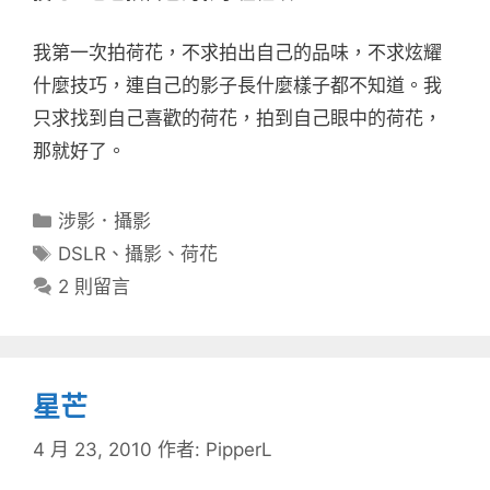
我第一次拍荷花，不求拍出自己的品味，不求炫耀
什麼技巧，連自己的影子長什麼樣子都不知道。我
只求找到自己喜歡的荷花，拍到自己眼中的荷花，
那就好了。
分
涉影．攝影
類
標
DSLR
、
攝影
、
荷花
籤
2 則留言
星芒
4 月 23, 2010
作者:
PipperL