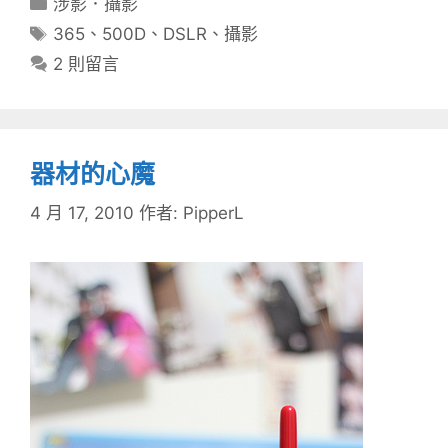
分
涉影．攝影
類
標
365
、
500D
、
DSLR
、
攝影
籤
2 則留言
器材的心魔
4 月 17, 2010
作者:
PipperL