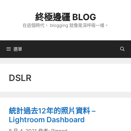
跳
至
終極邊疆 BLOG
主
在這個時代， blogging 就像是深呼吸一樣。
要
內
容
選單
DSLR
統計過去12年的照片資料 –
Lightroom Dashboard
8 月 4, 2021
作者:
PipperL