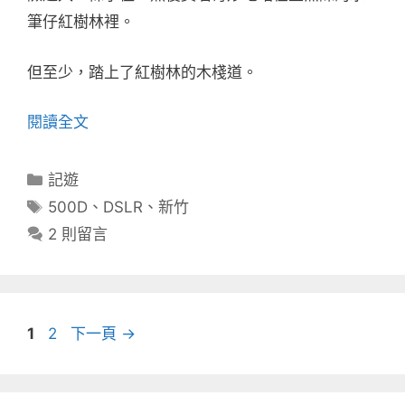
筆仔紅樹林裡。
但至少，踏上了紅樹林的木棧道。
閱讀全文
分
記遊
類
標
500D
、
DSLR
、
新竹
籤
2 則留言
頁
頁
1
2
下一頁
→
面
面