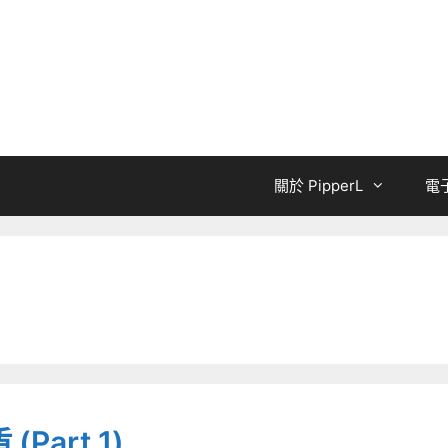
關於 PipperL
電
art 1)