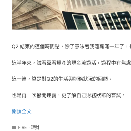
Q2 結束的這個時間點，除了意味著我離職滿一年了
這半年來，試著靠著資產的現金流過活，過程中有焦慮
這一篇，算是對Q2的生活與財務狀況的回顧。
也是再一次撥開迷霧，更了解自己財務狀態的嘗試。
閱讀全文
分
FIRE．理財