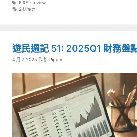
類
標
FIRE
、
review
籤
2 則留言
遊民週記 51: 2025Q1 財務盤
4 月 7, 2025
作者:
PipperL