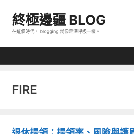
跳
至
終極邊疆 BLOG
主
要
在這個時代， blogging 就像是深呼吸一樣。
內
容
FIRE
退休提領：提領率、風險與護盾 (P