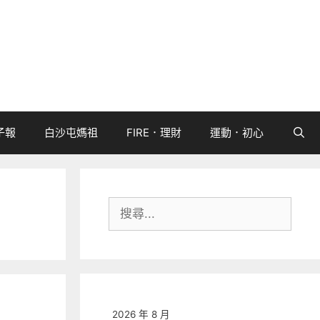
子報
白沙屯媽祖
FIRE．理財
運動．初心
搜
尋:
2026 年 8 月