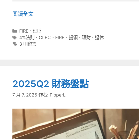
閱讀全文
分
FIRE．理財
類
標
4%法則
、
CLEC
、
FIRE
、
提領
、
理財
、
退休
籤
3 則留言
2025Q2 財務盤點
7 月 7, 2025
作者:
PipperL