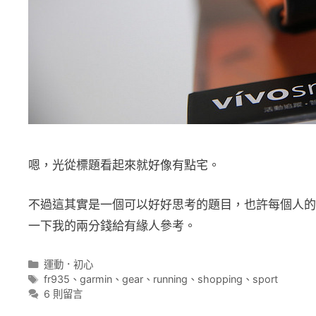
嗯，光從標題看起來就好像有點宅。
不過這其實是一個可以好好思考的題目，也許每個人的
一下我的兩分錢給有緣人參考。
分
運動．初心
類
標
fr935
、
garmin
、
gear
、
running
、
shopping
、
sport
籤
6 則留言