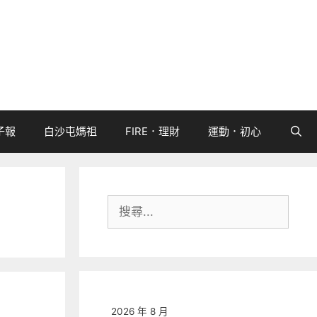
子報
白沙屯媽祖
FIRE．理財
運動．初心
搜
尋:
2026 年 8 月