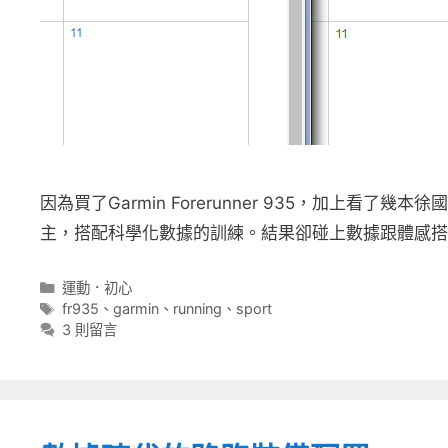
因為買了Garmin Forerunner 935，加上
主，搭配科學化數據的訓練。結果卻碰上數據跟體感搭
分
運動．初心
類
標
fr935
、
garmin
、
running
、
sport
籤
3 則留言