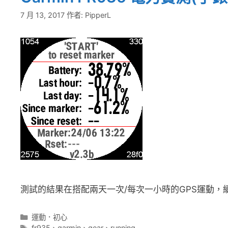
7 月 13, 2017
作者:
PipperL
測試的結果在搭配兩天一次/每次一小時的GPS運動，續航力
分
運動．初心
類
標
fr935
、
garmin
、
gear
、
running