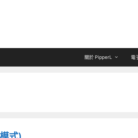
關於 PipperL
電
錶模式)