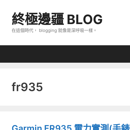
跳
至
終極邊疆 BLOG
主
要
在這個時代， blogging 就像是深呼吸一樣。
內
容
fr935
Garmin FR935 電力實測(手