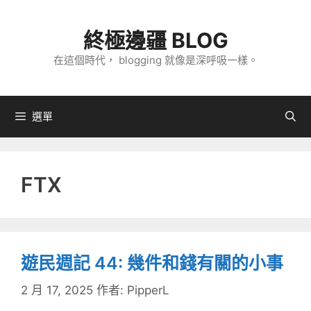
跳
至
終極邊疆 BLOG
主
在這個時代， blogging 就像是深呼吸一樣。
要
內
容
選單
FTX
遊民週記 44: 幾件和錢有關的小事
2 月 17, 2025
作者:
PipperL