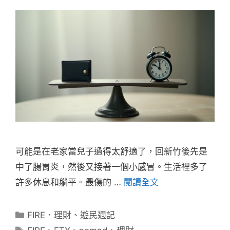
可能是在老家當兒子過得太舒適了，回新竹後先是
中了腸胃炎，然後又接著一個小感冒。生活裡多了
許多休息和躺平。最傷的 …
閱讀全文
分
FIRE．理財
、
遊民週記
類
標