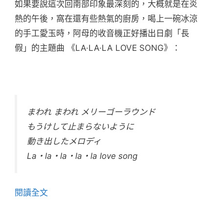
如果要說這次回南部印象最深刻的，大概就是在炎
熱的午後，窩在還有些熱氣的廚房，喝上一碗冰涼
的手工愛玉時，阿母的收音機正好播出日劇「長
假」的主題曲 《LA·LA·LA LOVE SONG》：
まわれ まわれ メリーゴーラウンド
もうけして止まらないように
動き出したメロディ
La・la・la・la・la love song
閱讀全文