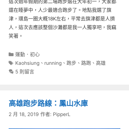
這次過年假期的第二場跑步選在大年初一，大家都
還在睡夢中，人少最適合跑步了。地點我選了旗
津，環島一圈大概18K左右，平常去旗津都是人擠
人，這次去應該整個沙灘都是我一人獨享吧，我竊
笑著。
分
運動．初心
類
標
Kaohsiung
、
running
、
跑步
、
路跑
、
高雄
籤
5 則留言
高雄跑步路線：鳳山水庫
2 月 18, 2019
作者:
PipperL