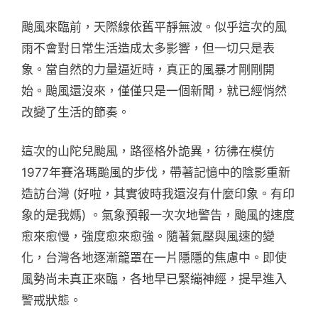
颱風來臨前，天際線依舊平靜無波。似乎這次的風
雨不會對日常生活造成太多影響，但一切只是表
象。當自然的力量逼近時，真正的風暴才剛剛開
始。颱風還沒來，僅僅只是一個新聞，就已經悄然
改變了生活的節奏。
這次的山陀兒颱風，路徑格外詭異，彷彿在模仿
1977年賽洛瑪颱風的步伐，帶著記憶中的陰影重新
造訪台灣 (好啦，其實彼時我還沒有什麼印象。有印
象的是我媽) 。氣象預報一次次地警告，颱風的速度
愈來愈慢，強度愈來愈強。隨著氣壓與風速的變
化，台灣各地逐漸籠罩在一片隱隱的焦慮中。即使
風勢尚未真正來臨，各地早已緊繃神經，提早進入
警戒狀態。