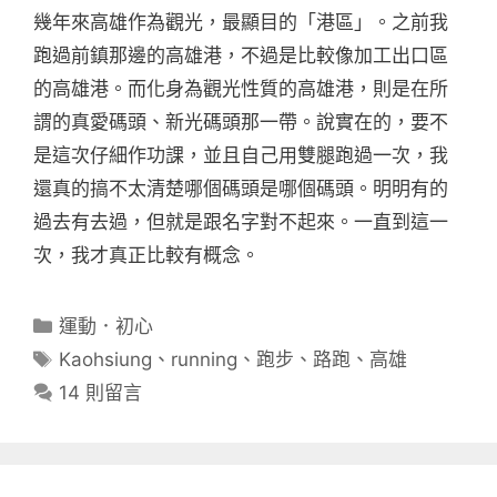
幾年來高雄作為觀光，最顯目的「港區」。之前我
跑過前鎮那邊的高雄港，不過是比較像加工出口區
的高雄港。而化身為觀光性質的高雄港，則是在所
謂的真愛碼頭、新光碼頭那一帶。說實在的，要不
是這次仔細作功課，並且自己用雙腿跑過一次，我
還真的搞不太清楚哪個碼頭是哪個碼頭。明明有的
過去有去過，但就是跟名字對不起來。一直到這一
次，我才真正比較有概念。
分
運動．初心
類
標
Kaohsiung
、
running
、
跑步
、
路跑
、
高雄
籤
14 則留言