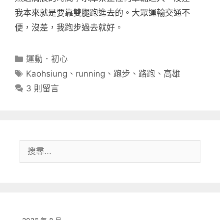
我本來就是要靠雙腿跑進去的。大眾運輸交通不
便，沒差，我跑步過去就好。
分
運動．初心
類
標
Kaohsiung
、
running
、
跑步
、
路跑
、
高雄
籤
3 則留言
搜
尋: