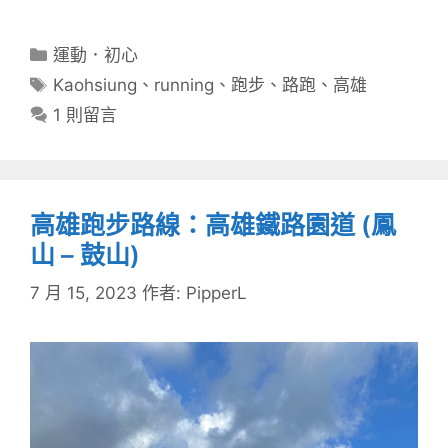
分
運動．初心
類
標
Kaohsiung
、
running
、
跑步
、
路跑
、
高雄
籤
1 則留言
高雄跑步路線：高雄鐵路園道 (鳳
山 – 鼓山)
7 月 15, 2023
作者:
PipperL