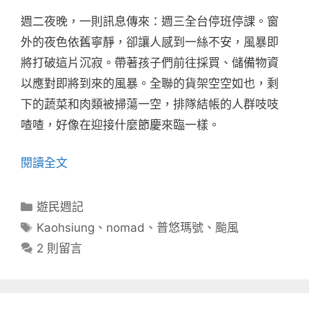
週二夜晚，一則訊息傳來：週三全台停班停課。窗
外的夜色依舊寧靜，卻讓人感到一絲不安，風暴即
將打破這片沉寂。帶著孩子們前往採買、儲備物資
以應對即將到來的風暴。全聯的貨架空空如也，剩
下的蔬菜和肉類被掃蕩一空，排隊結帳的人群吱吱
喳喳，好像在迎接什麼節慶來臨一樣。
閱讀全文
分
遊民週記
類
標
Kaohsiung
、
nomad
、
普悠瑪號
、
颱風
籤
2 則留言