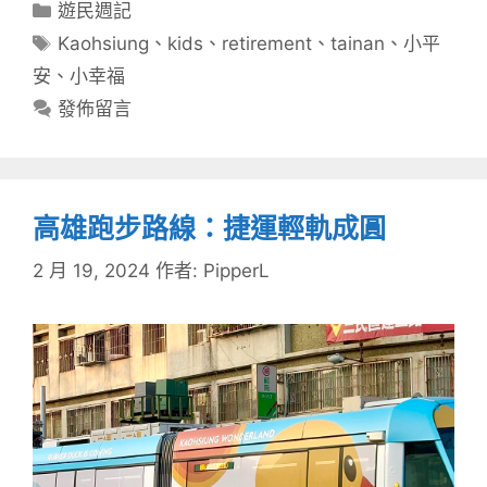
分
遊民週記
類
標
Kaohsiung
、
kids
、
retirement
、
tainan
、
小平
籤
安
、
小幸福
發佈留言
高雄跑步路線：捷運輕軌成圓
2 月 19, 2024
作者:
PipperL