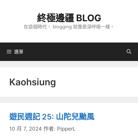
跳
至
終極邊疆 BLOG
主
在這個時代， blogging 就像是深呼吸一樣。
要
內
容
選單
Kaohsiung
遊民週記 25: 山陀兒颱風
10 月 7, 2024
作者:
PipperL