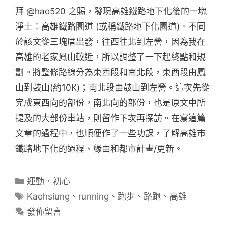
拜 @hao520 之賜，發現高雄鐵路地下化後的一塊
淨土：高雄鐵路園道 (或稱鐵路地下化園道)。不同
於該文從三塊厝出發，往西往北到左營，因為我在
高雄的老家鳳山較近，所以調整了一下起終點和規
劃。將整條路線分為東西段和南北段，東西段由鳳
山到鼓山(約10K)；南北段由鼓山到左營。這次先從
完成東西向的部份，南北向的部份，也是原文中所
提及的大部份車站，則留作下次再探訪。在寫這篇
文章的過程中，也順便作了一些功課，了解高雄市
鐵路地下化的過程、緣由和都市計畫/更新。
分
運動．初心
類
標
Kaohsiung
、
running
、
跑步
、
路跑
、
高雄
籤
發佈留言