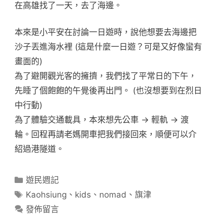
在高雄找了一天，去了海邊。
本來是小平安在討論一日遊時，說他想要去海邊把
沙子丟進海水裡 (這是什麼一日遊？可是又好像蠻有
畫面的)
為了避開觀光客的擁擠，我們找了平常日的下午，
先睡了個飽飽的午覺後再出門。 (也沒想要到在烈日
中行動)
為了體驗交通載具，本來想先公車 -> 輕軌 -> 渡
輪。回程再請老媽開車把我們接回來，順便可以介
紹過港隧道。
分
遊民週記
類
標
Kaohsiung
、
kids
、
nomad
、
旗津
籤
發佈留言