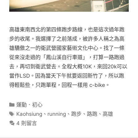
高雄東南西北的第四條跑步路線，也是這次過年跑
步的收尾。我選擇了之前落成，被許多人稱之為高
雄驕傲之一的衛武營國家藝術文化中心。找了一條
從來沒走過的「鳳山溪自行車道」，打算一路跑過
去，再切到衛武營去。全程大概10K，來回20k可以
當作LSD。因為當天下午就要返回新竹了，所以跑
得輕鬆些，只跑單程，回程一樣用 c-bike。
分
運動．初心
類
標
Kaohsiung
、
running
、
跑步
、
路跑
、
高雄
籤
4 則留言