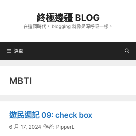
跳
至
終極邊疆 BLOG
主
在這個時代， blogging 就像是深呼吸一樣。
要
內
容
選單
MBTI
遊民週記 09: check box
6 月 17, 2024
作者:
PipperL