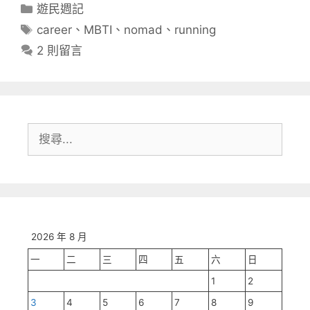
分
遊民週記
類
標
career
、
MBTI
、
nomad
、
running
籤
2 則留言
搜
尋:
2026 年 8 月
一
二
三
四
五
六
日
1
2
3
4
5
6
7
8
9