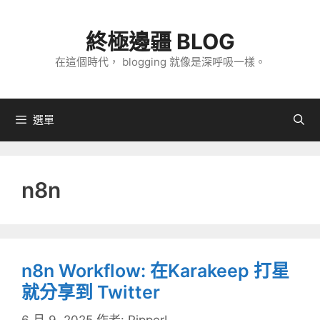
跳
至
終極邊疆 BLOG
主
在這個時代， blogging 就像是深呼吸一樣。
要
內
容
選單
n8n
n8n Workflow: 在Karakeep 打星
就分享到 Twitter
6 月 9, 2025
作者:
PipperL