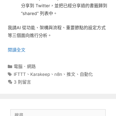
分享到 Twitter，並把已經分享過的書籤歸到
“shared” 列表中。
我請AI 從功能、架構與流程、重要節點的設定方式
等三個面向進行分析。
閱讀全文
分
電腦．網路
類
標
IFTTT
、
Karakeep
、
n8n
、
推文
、
自動化
籤
3 則留言
搜