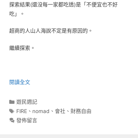
探索結果(還沒每一家都吃透)是「不便宜也不好
吃」。
超商的人山人海說不定是有原因的。
繼續探索。
閱讀全文
分
遊民週記
類
標
FIRE
、
nomad
、
會社
、
財務自由
籤
發佈留言