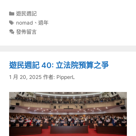
分
遊民週記
類
標
nomad
、
過年
籤
發佈留言
遊民週記 40: 立法院預算之爭
1 月 20, 2025
作者:
PipperL