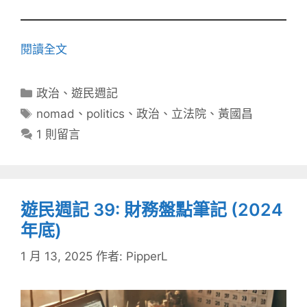
閱讀全文
分
政治
、
遊民週記
類
標
nomad
、
politics
、
政治
、
立法院
、
黃國昌
籤
1 則留言
遊民週記 39: 財務盤點筆記 (2024
年底)
1 月 13, 2025
作者:
PipperL