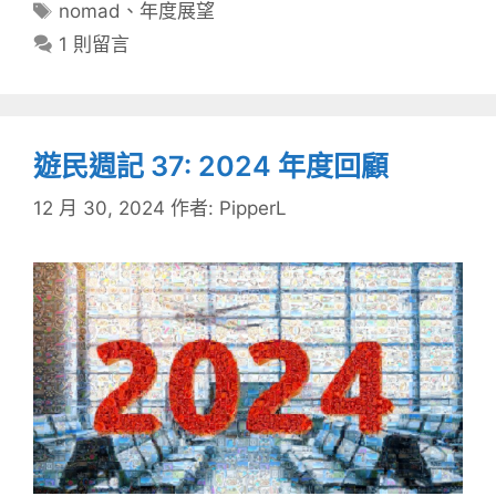
類
標
nomad
、
年度展望
籤
1 則留言
遊民週記 37: 2024 年度回顧
12 月 30, 2024
作者:
PipperL