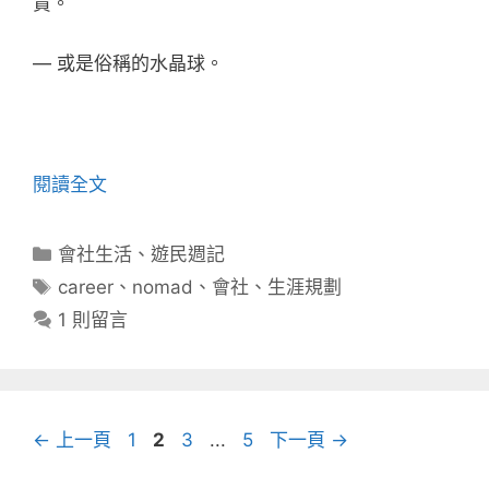
貴。
— 或是俗稱的水晶球。
閱讀全文
分
會社生活
、
遊民週記
類
標
career
、
nomad
、
會社
、
生涯規劃
籤
1 則留言
頁
頁
頁
頁
←
上一頁
1
2
3
...
5
下一頁
→
面
面
面
面