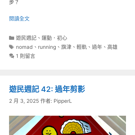
步？
閱讀全文
分
遊民週記
、
運動．初心
類
標
nomad
、
running
、
旗津
、
輕軌
、
過年
、
高雄
籤
1 則留言
遊民週記 42: 過年剪影
2 月 3, 2025
作者:
PipperL