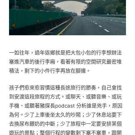
一如往年，過年返鄉就是把大包小包的行李想辦法
塞進汽車的後行李廂，看著有限的空間研究最密堆
積法，剩下的小件行李再放在腳邊。
孩子們愈來愈習慣這種長途旅行的節奏，自己會找
到安渡這段旅程的方式。或聊天、或聽音樂、或玩
手機、或聽著豬探長podcast 分析誰是兇手，原因
為何。少了上車後坐太久的吵鬧；少了休息站要下
去換尿布餵奶的中斷；少了旅程中一定要安排某個
遊玩的景點；整個行程的變數剩下塞不塞車，跟開