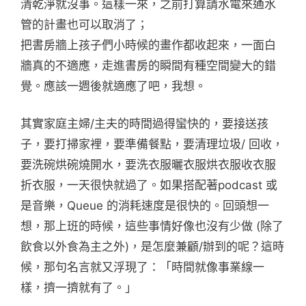
清乾淨就沒事。這樣一來，之前打算請水電來通水
管的計畫也可以取消了；
把書房牆上孩子們小時候的畫作都收起來，一面白
牆真的不適應，走進書房的瞬間有種空間變大的錯
覺。應該一週後就適應了吧，我想。
其實家庭主婦/主夫的時間過得蠻快的，要接送孩
子，要打掃家裡，要準備餐點，要清理垃圾/ 回收，
要洗碗烘碗燒開水，要洗衣服曬衣服烘衣服收衣服
折衣服，一天很快就過了。如果搭配著podcast 或
是音樂，Queue 的消耗速度是很快的。回頭想一
想，那上班的時候，這些事情好像也沒有少做 (除了
飲食以外食為主之外)，是怎麼兼顧/辦到的呢？這時
候，那句名言就又浮現了：「時間就像事業線一
樣，擠一擠就有了。」