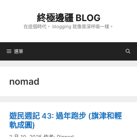
跳
至
終極邊疆 BLOG
主
在這個時代， blogging 就像是深呼吸一樣。
要
內
容
選單
nomad
遊民週記 43: 過年跑步 (旗津和輕
軌成圓)
2 月 10, 2025
作者:
PipperL