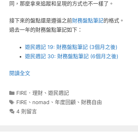
同，那麼拿來追蹤和呈現的方式也不一樣了。
接下來的盤點還是遵循之前
財務盤點筆記
的格式。
過去一年的財務盤點筆記如下：
遊民週記 19: 財務盤點筆記 (3個月之後)
遊民週記 30: 財務盤點筆記 (6個月之後)
閱讀全文
分
FIRE．理財
、
遊民週記
類
標
FIRE
、
nomad
、
年度回顧
、
財務自由
籤
4 則留言