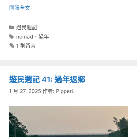
閱讀全文
分
遊民週記
類
標
nomad
、
過年
籤
1 則留言
遊民週記 41: 過年返鄉
1 月 27, 2025
作者:
PipperL