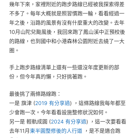
幾年下來，家裡附近的跑步路線已經被我探索得差
不多了。每年大概就是照習慣跑一輪，看看經過一
年之後，沿路的風景有沒有什麼重大的改變。去年
10月山陀兒颱風後，我回來跑了鳳山溪中正預校後
的路線，也到國中和小港森林公園附近去繞了一大
圈。
手上跑步路線清單上還有一些還沒年度更新的部
份，但今年真的懶，只好挑著跑。
最後挑了兩條路線跑：
一是 旗津 (
2019 有分享過
) ，這條路線我每年都至
少會跑一次。今年看看設施整修狀況如何。
另一是 輕軌成圓 (
2024 有分享過
) ，這一次要看看
去年11月
東半圓整修後的人行道
，是不是適合跑