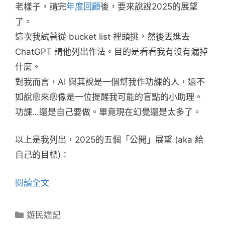
老樣子，講完
年度回顧
後，要來說說2025的展望
了。
這次我試著從 bucket list 裡頭挑，然後丟進去
ChatGPT 請他列出作法。目的是看看我有沒有漏掉
什麼。
對我而言，AI 與其說是一個幫我作功課的人，還不
如說愈來愈像是一位提醒我可能的盲點的小助理。
功課…還是自己要做。畢竟現在幻覺還是太多了。
以上是我列出，2025的五個「公開」展望 (aka 給
自己的目標)：
閱讀全文
分
遊民週記