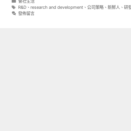
分
會社生活
類
標
R&D
、
research and development
、
公司策略
、
新鮮人
、
研
籤
發佈留言