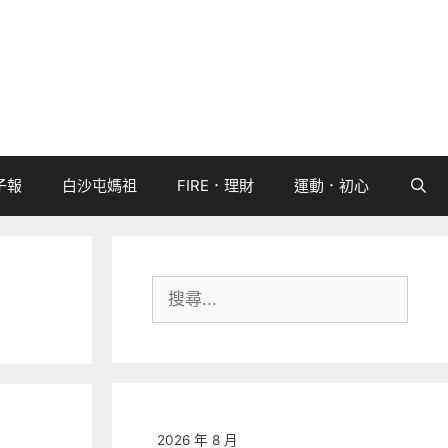
子報
白沙屯媽祖
FIRE．理財
運動．初心
搜
尋:
2026 年 8 月