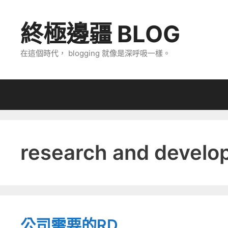
跳
至
終極邊疆 BLOG
主
要
在這個時代， blogging 就像是深呼吸一樣。
內
容
research and develo
公司需要的RD