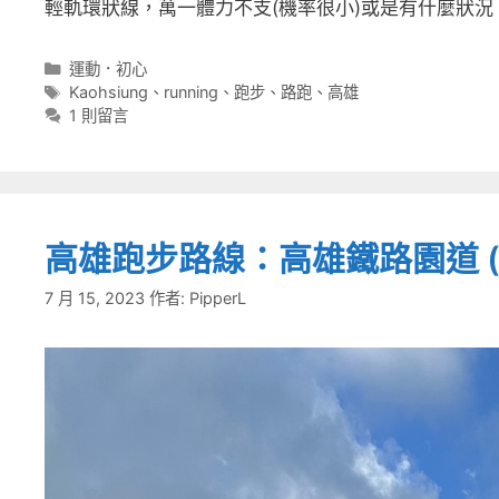
輕軌環狀線，萬一體力不支(機率很小)或是有什麼狀
分
運動．初心
類
標
Kaohsiung
、
running
、
跑步
、
路跑
、
高雄
籤
1 則留言
高雄跑步路線：高雄鐵路園道 (鳳
7 月 15, 2023
作者:
PipperL