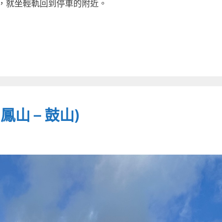
況，就坐輕軌回到停車的附近。
山 – 鼓山)