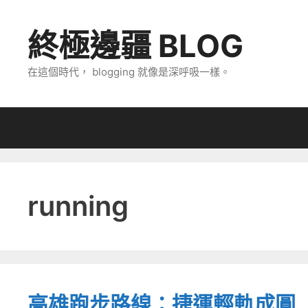
跳
至
終極邊疆 BLOG
主
要
在這個時代， blogging 就像是深呼吸一樣。
內
容
running
高雄跑步路線：捷運輕軌成圓