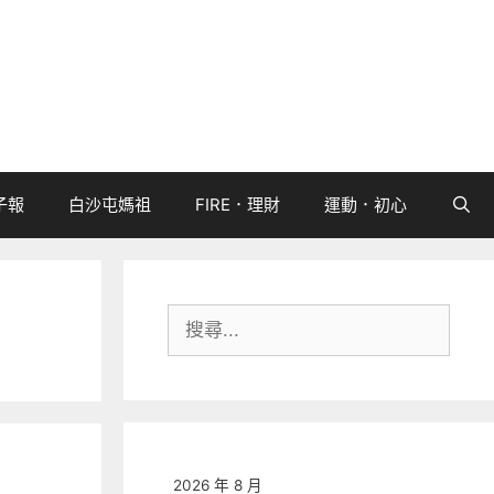
子報
白沙屯媽祖
FIRE．理財
運動．初心
搜
尋:
2026 年 8 月