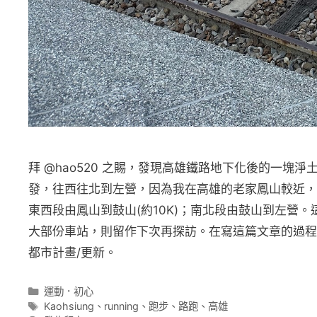
拜 @hao520 之賜，發現高雄鐵路地下化後的一塊
發，往西往北到左營，因為我在高雄的老家鳳山較近，
東西段由鳳山到鼓山(約10K)；南北段由鼓山到左營
大部份車站，則留作下次再探訪。在寫這篇文章的過程
都市計畫/更新。
分
運動．初心
類
標
Kaohsiung
、
running
、
跑步
、
路跑
、
高雄