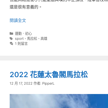
還是很有意義的。
閱讀全文
分
運動．初心
類
標
sport
、
馬拉松
、
高雄
籤
1 則留言
2022 花蓮太魯閣馬拉松
12 月 17, 2022
作者:
PipperL