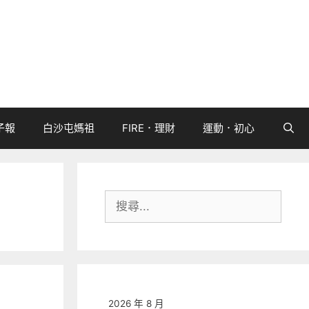
子報
白沙屯媽祖
FIRE．理財
運動．初心
搜
尋:
2026 年 8 月