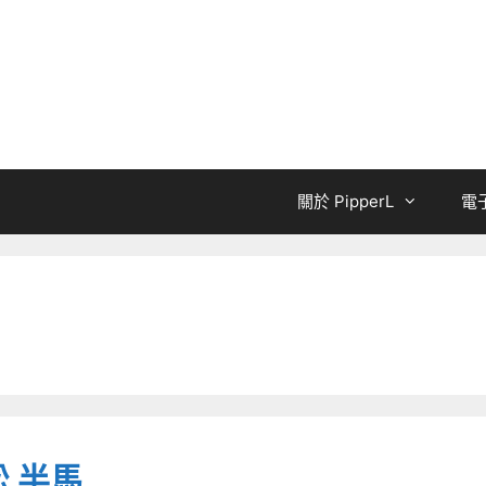
關於 PipperL
電
松 半馬