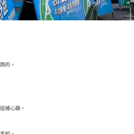
跑的。
這椿心願。
步校，