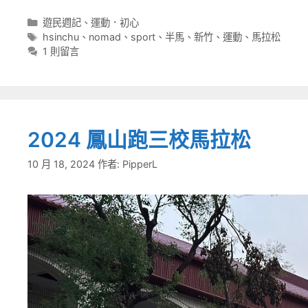
分
遊民週記
、
運動．初心
類
標
hsinchu
、
nomad
、
sport
、
半馬
、
新竹
、
運動
、
馬拉松
籤
1 則留言
2024 鳳山跑三校馬拉松
10 月 18, 2024
作者:
PipperL