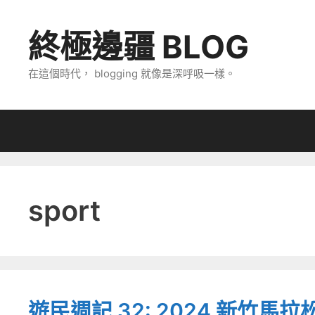
跳
至
終極邊疆 BLOG
主
要
在這個時代， blogging 就像是深呼吸一樣。
內
容
sport
遊民週記 32: 2024 新竹馬拉