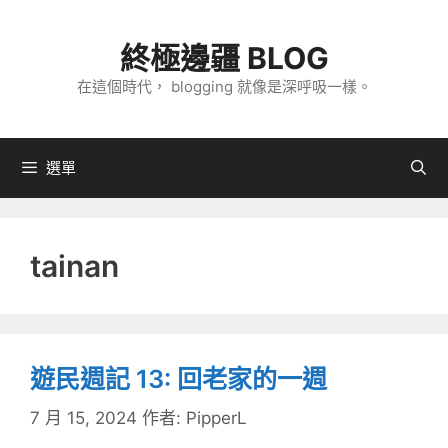
跳
至
終極邊疆 BLOG
主
在這個時代， blogging 就像是深呼吸一樣。
要
內
容
選單
tainan
遊民週記 13: 回老家的一週
7 月 15, 2024
作者:
PipperL