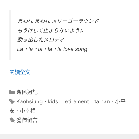
まわれ まわれ メリーゴーラウンド
もうけして止まらないように
動き出したメロディ
La・la・la・la・la love song
閱讀全文
分
遊民週記
類
標
Kaohsiung
、
kids
、
retirement
、
tainan
、
小平
籤
安
、
小幸福
發佈留言