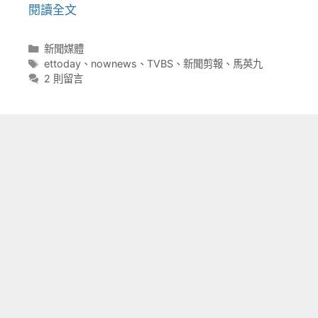
閱讀全文
分
新聞媒體
類
標
ettoday
、
nownews
、
TVBS
、
新聞剪報
、
馬英九
籤
2 則留言