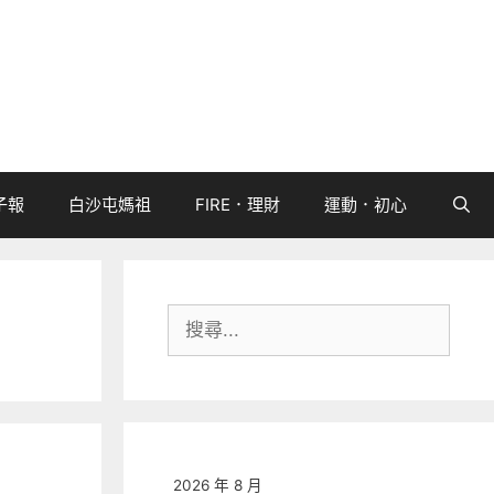
子報
白沙屯媽祖
FIRE．理財
運動．初心
搜
尋:
2026 年 8 月