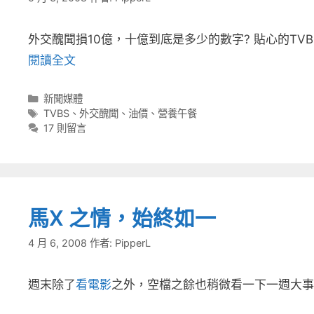
外交醜聞損10億，十億到底是多少的數字? 貼心的T
閱讀全文
分
新聞媒體
類
標
TVBS
、
外交醜聞
、
油價
、
營養午餐
籤
17 則留言
馬X 之情，始終如一
4 月 6, 2008
作者:
PipperL
週末除了
看電影
之外，空檔之餘也稍微看一下一週大事