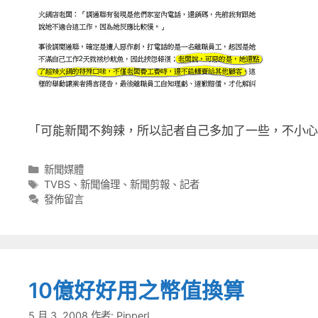
「可能新聞不夠辣，所以記者自己多加了一些，不小心加
分
新聞媒體
類
標
TVBS
、
新聞倫理
、
新聞剪報
、
記者
籤
發佈留言
10億好好用之幣值換算
5 月 3, 2008
作者:
PipperL