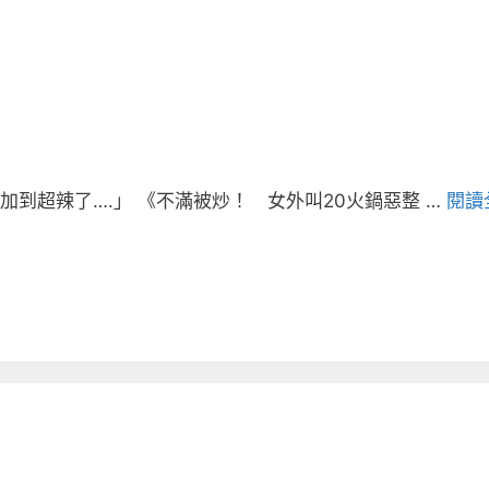
到超辣了….」 《不滿被炒！ 女外叫20火鍋惡整 …
閱讀