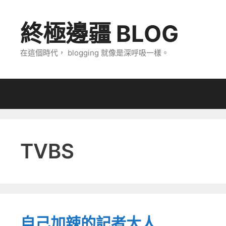
跳
至
終極邊疆 BLOG
主
要
在這個時代， blogging 就像是深呼吸一樣。
內
容
TVBS
自己加辣的記者大人