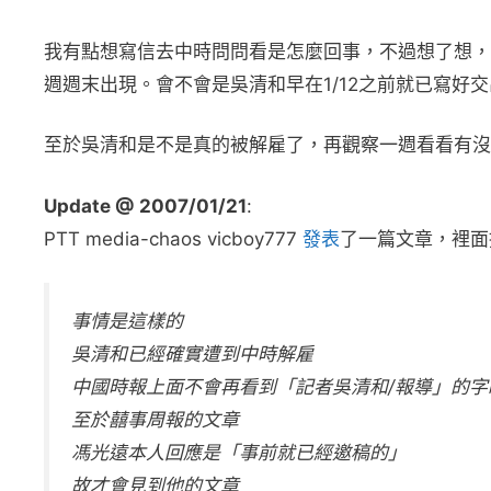
我有點想寫信去中時問問看是怎麼回事，不過想了想，
週週末出現。會不會是吳清和早在1/12之前就已寫好
至於吳清和是不是真的被解雇了，再觀察一週看看有沒有
Update @ 2007/01/21
:
PTT media-chaos vicboy777
發表
了一篇文章，裡面
事情是這樣的
吳清和已經確實遭到中時解雇
中國時報上面不會再看到「記者吳清和/報導」的字
至於囍事周報的文章
馮光遠本人回應是「事前就已經邀稿的」
故才會見到他的文章