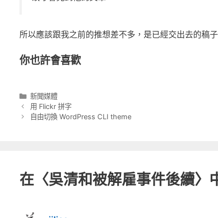
所以應該跟我之前的推想差不多，是已經交出去的稿子
你也許會喜歡
分
新聞媒體
類
用 Flickr 拼字
自由切換 WordPress CLI theme
在〈吳清和被解雇事件後續〉中