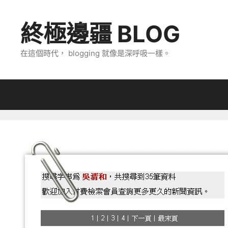
跳
至
終極邊疆 BLOG
主
要
在這個時代， blogging 就像是深呼吸一樣。
內
容