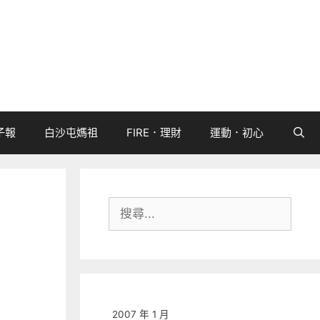
子報
白沙屯媽祖
FIRE．理財
運動．初心
搜
尋:
2007 年 1 月