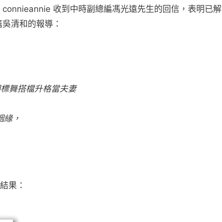
connieannie 收到中時副總編馮光遠先生的回信，表明已
了一篇吳清和的報導：
國標舞搭檔升格當夫妻
姻緣，
結果：