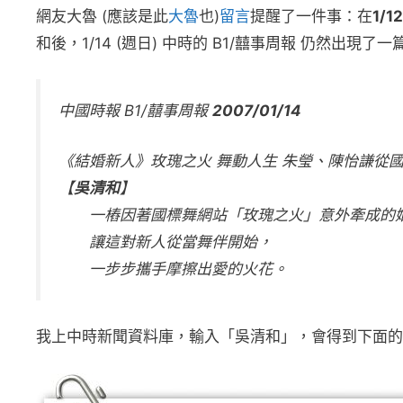
網友大魯 (應該是此
大魯
也)
留言
提醒了一件事：在
1/12
和後，1/14 (週日) 中時的 B1/囍事周報 仍然出現
中國時報 B1/囍事周報
2007/01/14
《結婚新人》玫瑰之火 舞動人生 朱瑩、陳怡謙從
【
吳清和
】
一樁因著國標舞網站「玫瑰之火」意外牽成的
讓這對新人從當舞伴開始，
一步步攜手摩擦出愛的火花。
我上中時新聞資料庫，輸入「吳清和」，會得到下面的