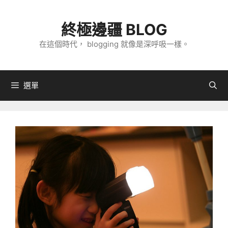
跳
至
終極邊疆 BLOG
主
在這個時代， blogging 就像是深呼吸一樣。
要
內
容
選單