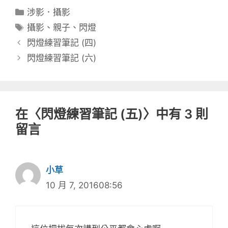
分
涉影．攝影
類
標
攝影
、
親子
、
閃燈
籤
閃燈練習筆記 (四)
閃燈練習筆記 (六)
在〈閃燈練習筆記 (五)〉中有 3 則
留言
小草
10 月 7, 201608:56