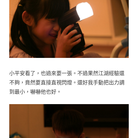
小平安看了，也過來要一張。不過果然江湖經驗還
不夠，竟然要直接直視閃燈。還好我手動把出力調
到最小，嚇嚇他也好。