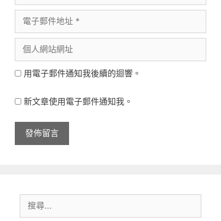
言
電
者
子
名
個
郵
稱
人
件
用電子郵件通知我後續的迴響。
網
地
站
址
新文章使用電子郵件通知我。
網
址
搜
尋: